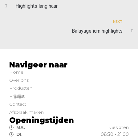
Highlights lang haar
NEXT
Balayage icm highlights
Navigeer naar
Home
Over ons
Producten
Prijslijst
Contact
Afspraak maken
Openingstijden
MA.
Gesloten
DI.
08:30 - 21:00