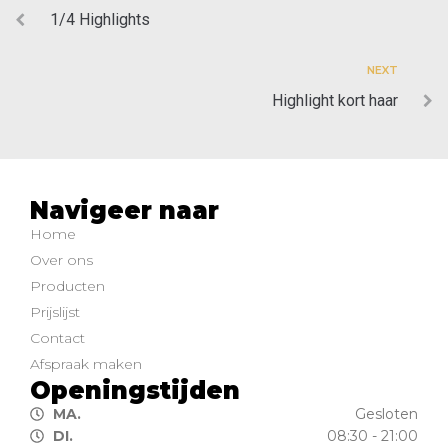
1/4 Highlights
NEXT
Highlight kort haar
Navigeer naar
Home
Over ons
Producten
Prijslijst
Contact
Afspraak maken
Openingstijden
MA.
Gesloten
DI.
08:30 - 21:00