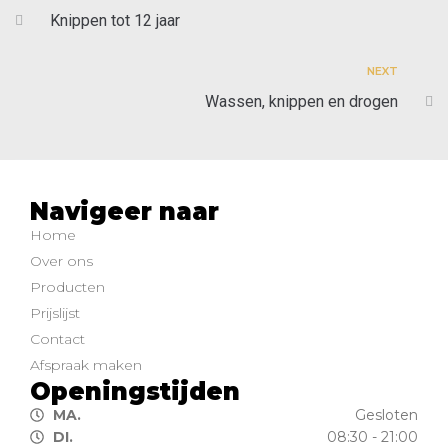
Knippen tot 12 jaar
NEXT
Wassen, knippen en drogen
Navigeer naar
Home
Over ons
Producten
Prijslijst
Contact
Afspraak maken
Openingstijden
MA.
Gesloten
DI.
08:30 - 21:00