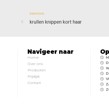
PREVIOUS
krullen knippen kort haar
Navigeer naar
Op
Home
M
D
Over ons
W
Producten
D
Prijslijst
V
Contact
Z
Z