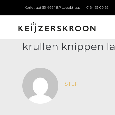
Kerkstraat 55, 4664 BP Lepelstraat
0164 63 00 65
krullen knippen l
STEF