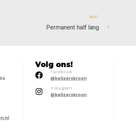
NEXT
Permanent half lang
Volg ons!
Facebook
664
@keijzerskroon
Instagram
@keijzerskroon
l
n.nl