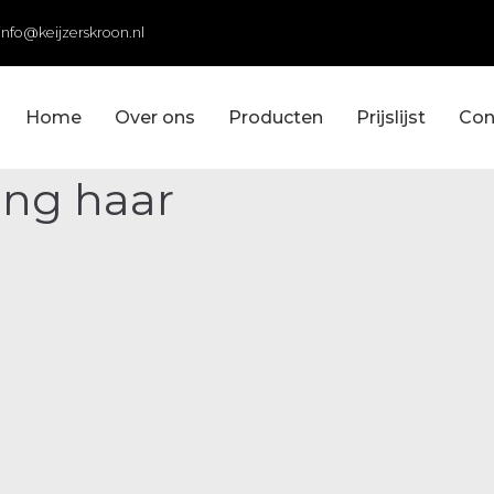
info@keijzerskroon.nl
Home
Over ons
Producten
Prijslijst
Con
ang haar