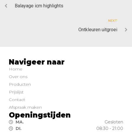
Balayage icm highlights
NEXT
Ontkleuren uitgroei
Navigeer naar
Home
Over ons
Producten
Prijslijst
Contact
Afspraak maken
Openingstijden
MA.
Gesloten
DI.
08:30 - 21:00