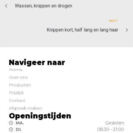
Wassen, knippen en drogen
NEXT
Knippen kort, half lang en lang haar
Navigeer naar
Home
Over ons
Producten
Prijslijst
Contact
Afspraak maken
Openingstijden
MA.
Gesloten
DI.
08:30 - 21:00