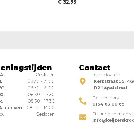
€
32,95
eningstijden
Contact
A.
Gesloten
Onze locatie
I.
08:30 - 21:00
Kerkstraat 55, 4
O.
08:30 - 21:00
BP Lepelstraat
O.
08:30 - 17:30
Bel ons gerust
R.
08:30 - 17:30
0164 63 00 65
A. oneven
08:00 - 14:00
Stuur ons een emai
O.
Gesloten
info@keijzerskroo