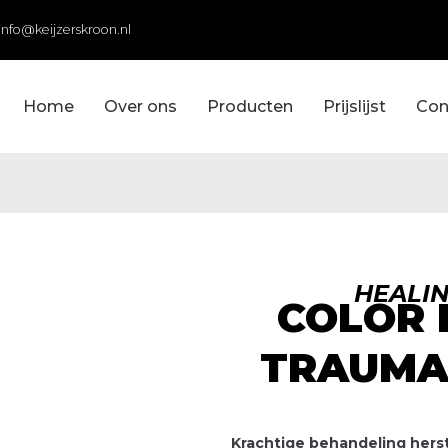
info@keijzerskroon.nl
Home
Over ons
Producten
Prijslijst
Con
HEALI
COLOR 
TRAUMA
Krachtige behandeling hers