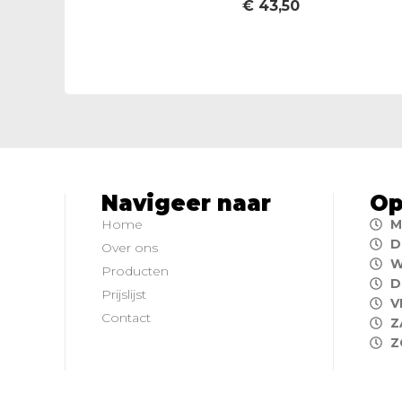
€
43,50
Navigeer naar
Op
Home
M
D
Over ons
W
Producten
D
Prijslijst
V
Contact
Z
Z