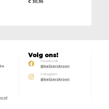
€
30,95
Volg ons!
Facebook
664
@keijzerskroon
Instagram
@keijzerskroon
l
n.nl