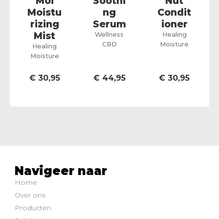
Moi
Soothi
Nut
Moistu
ng
Condit
rizing
Serum
ioner
Mist
Wellness
Healing
CBD
Moisture
Healing
Moisture
€
30,95
€
44,95
€
30,95
Navigeer naar
Home
Over ons
Producten