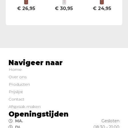
€
26,95
€
30,95
€
24,95
Navigeer naar
Home
Over ons
Producten
Prijslijst
Contact
Afspraak maken
Openingstijden
MA.
Gesloten
DI.
08:30 - 21:00