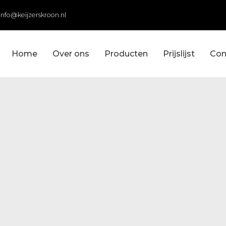
info@keijzerskroon.nl
Home
Over ons
Producten
Prijslijst
Con