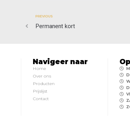
PREVIOUS
Permanent kort
Navigeer naar
Op
Home
M
D
Over ons
W
Producten
D
Prijslijst
V
Contact
Z
Z