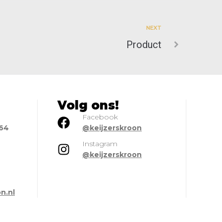
NEXT
Product
Volg ons!
Facebook
664
@keijzerskroon
Instagram
@keijzerskroon
l
n.nl