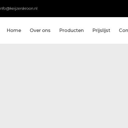
info@keijzerskroon.nl
Home
Over ons
Producten
Prijslijst
Con