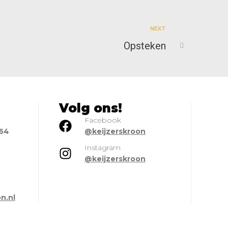
NEXT
Opsteken
Volg ons!
Facebook
664
@keijzerskroon
Instagram
@keijzerskroon
l
n.nl