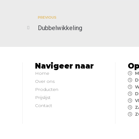
PREVIOUS
Dubbelwikkeling
Navigeer naar
Op
Home
M
D
Over ons
W
Producten
D
Prijslijst
V
Contact
Z
Z