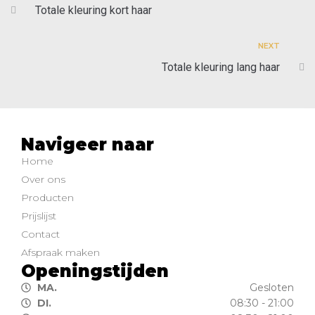
Totale kleuring kort haar
NEXT
Totale kleuring lang haar
Navigeer naar
Home
Over ons
Producten
Prijslijst
Contact
Afspraak maken
Openingstijden
MA.
Gesloten
DI.
08:30 - 21:00