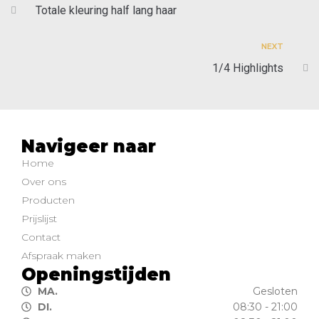
Totale kleuring half lang haar
NEXT
1/4 Highlights
Navigeer naar
Home
Over ons
Producten
Prijslijst
Contact
Afspraak maken
Openingstijden
MA.
Gesloten
DI.
08:30 - 21:00