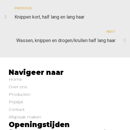
PREVIOUS
Knippen kort, half lang en lang haar
NEXT
Wassen, knippen en drogen/krullen half lang haar
Navigeer naar
Home
Over ons
Producten
Prijslijst
Contact
Afspraak maken
Openingstijden