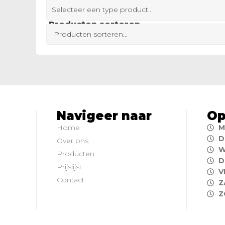
Selecteer een type product..
Producten sorteren
Navigeer naar
Op
Home
M
D
Over ons
W
Producten
D
Prijslijst
V
Contact
Z
Z