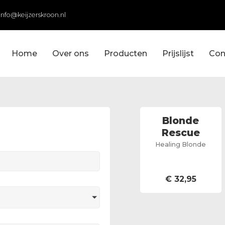
info@keijzerskroon.nl
Home
Over ons
Producten
Prijslijst
Con
Blonde
Rescue
Healing Blonde
€
32,95