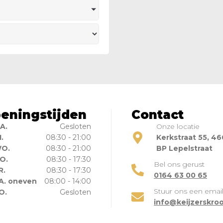
eningstijden
Contact
A.
Gesloten
Onze locatie
I.
08:30 - 21:00
Kerkstraat 55, 4
O.
08:30 - 21:00
BP Lepelstraat
O.
08:30 - 17:30
Bel ons gerust
R.
08:30 - 17:30
0164 63 00 65
A. oneven
08:00 - 14:00
Stuur ons een emai
O.
Gesloten
info@keijzerskroo