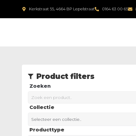
Kerkstraat 55, 4664 BP Lepelstraat
0164 63 00 65
Product filters
Zoeken
Collectie
Selecteer een collectie..
Producttype