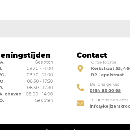
eningstijden
Contact
A.
Gesloten
Onze locatie
I.
08:30 - 21:00
Kerkstraat 55, 4
O.
08:30 - 21:00
BP Lepelstraat
O.
08:30 - 17:30
Bel ons gerust
R.
08:30 - 17:30
0164 63 00 65
A. oneven
08:00 - 14:00
Stuur ons een emai
O.
Gesloten
info@keijzerskroo