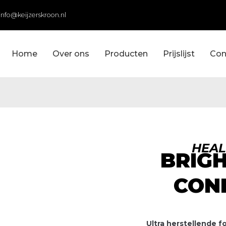
info@keijzerskroon.nl
Home
Over ons
Producten
Prijslijst
Con
HEAL
BRIG
CON
Ultra herstellende f