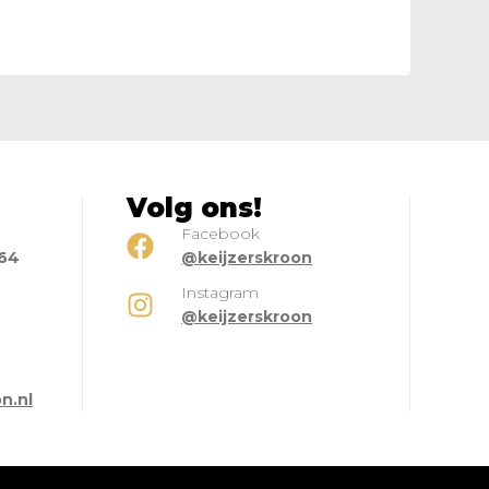
Volg ons!
Facebook
664
@keijzerskroon
Instagram
@keijzerskroon
l
n.nl