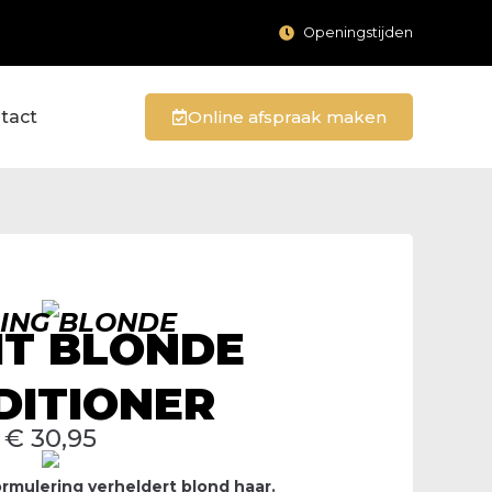
Openingstijden
tact
Online afspraak maken
ING BLONDE
HT BLONDE
DITIONER
€
30,95
ormulering verheldert blond haar.