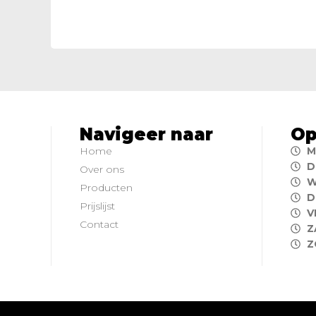
Navigeer naar
Op
Home
M
D
Over ons
W
Producten
D
Prijslijst
V
Contact
Z
Z