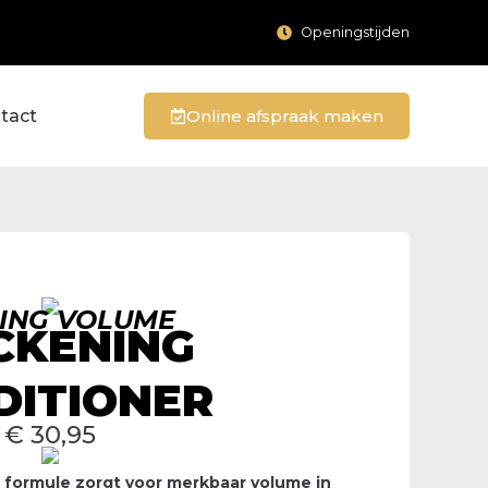
Openingstijden
tact
Online afspraak maken
ING VOLUME
CKENING
DITIONER
€
30,95
 formule zorgt voor merkbaar volume in