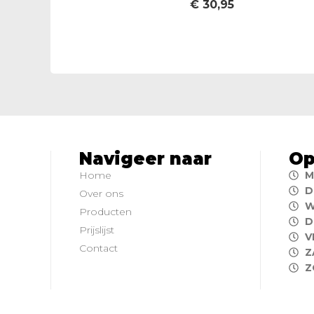
€
30,95
Navigeer naar
Op
Home
M
D
Over ons
W
Producten
D
Prijslijst
V
Contact
Z
Z