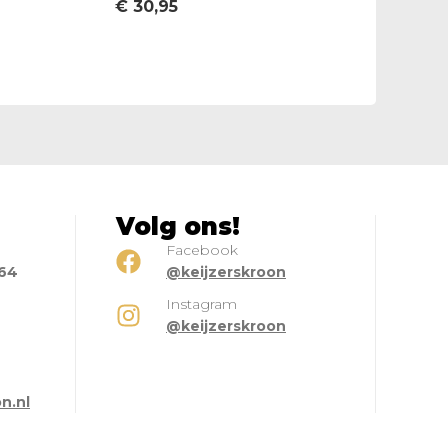
€
30,95
Volg ons!
Facebook
664
@keijzerskroon
Instagram
@keijzerskroon
l
n.nl