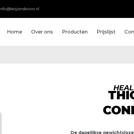
info@keijzerskroon.nl
Home
Over ons
Producten
Prijslijst
Con
HEAL
THI
CON
De dagelijkse gewichtsloze