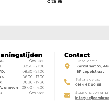
€
26,95
eningstijden
Contact
A.
Gesloten
Onze locatie
I.
08:30 - 21:00
Kerkstraat 55, 4
O.
08:30 - 21:00
BP Lepelstraat
O.
08:30 - 17:30
Bel ons gerust
R.
08:30 - 17:30
0164 63 00 65
A. oneven
08:00 - 14:00
Stuur ons een emai
O.
Gesloten
info@keijzerskroo