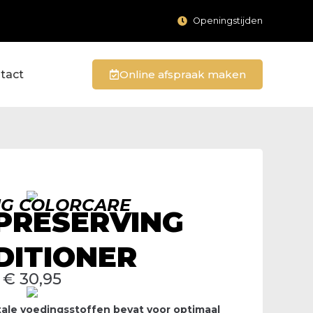
Openingstijden
tact
Online afspraak maken
NG COLORCARE
PRESERVING
DITIONER
€
30,95
itale voedingsstoffen bevat voor optimaal