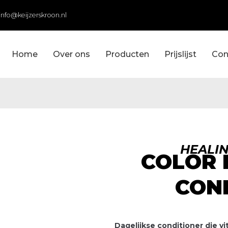
info@keijzerskroon.nl
Home
Over ons
Producten
Prijslijst
Con
HEALI
COLOR 
CON
Dagelijkse conditioner die v