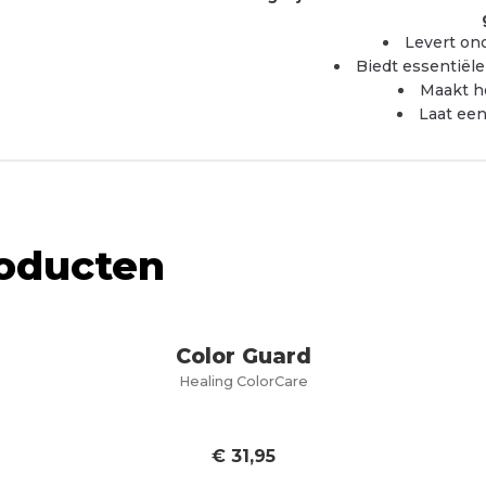
Levert on
Biedt essentiële
Maakt he
Laat een
roducten
Color Guard
Healing ColorCare
€
31,95