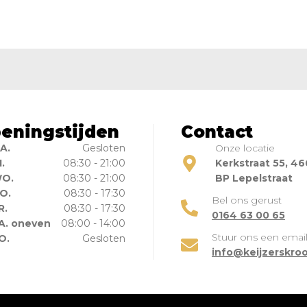
eningstijden
Contact
A.
Gesloten
Onze locatie
I.
08:30 - 21:00
Kerkstraat 55, 4
O.
08:30 - 21:00
BP Lepelstraat
O.
08:30 - 17:30
Bel ons gerust
R.
08:30 - 17:30
0164 63 00 65
A. oneven
08:00 - 14:00
Stuur ons een emai
O.
Gesloten
info@keijzerskroo