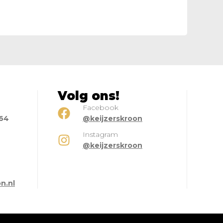
Volg ons!
Facebook
664
@keijzerskroon
Instagram
@keijzerskroon
l
n.nl