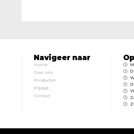
Navigeer naar
Op
Home
M
D
Over ons
W
Producten
D
Prijslijst
V
Contact
Z
Z