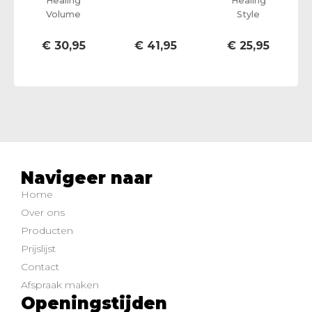
Healing
Healing
Volume
Style
€
30,95
€
41,95
€
25,95
Navigeer naar
Home
Over ons
Producten
Prijslijst
Contact
Afspraak maken
Openingstijden