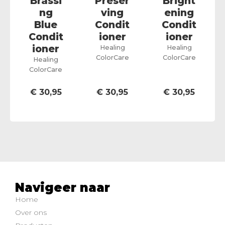
Brassi
Preser
Bright
ng
ving
ening
Blue
Condit
Condit
Condit
ioner
ioner
ioner
Healing
Healing
ColorCare
ColorCare
Healing
ColorCare
€
30,95
€
30,95
€
30,95
Navigeer naar
Home
Over ons